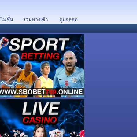
โมชั่น
รวมทางเข้า
ดูบอลสด