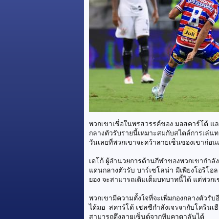
พวกเขาเชื่อในพรสวรรค์ของ มอสคาร์โด้ และพร้
กลางตัวรับรายนี้เหมาะสมกับสไตล์การเล่นท
วันเลยที่พวกเขาจะคว้าลายเซ็นของเขาก่อน
เดโก้ ผู้อำนวยการด้านกีฬาของพวกเขากำลัง
แดนกลางตัวรับ บาร์เซโลน่า มีเพียงโอริโอล
ยอง จะสามารถเติมเต็มบทบาทนี้ได้ แต่พวกเข
พวกเขามีความตั้งใจที่จะเพิ่มกองกลางตัวร
ได้มอ สคาร์โด้ เชลซีกำลังเจรจากับโครินเธี
สามารถดึงลายเซ็นต์จากทีมคาตาลันได้