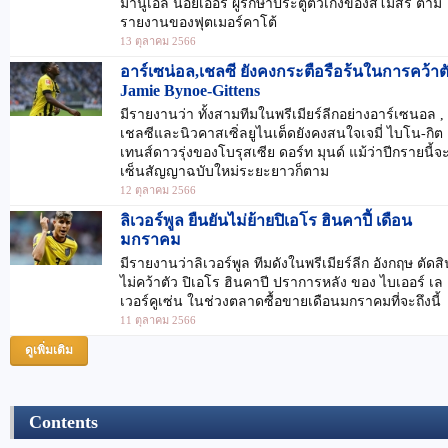
มานูเอล นอยเออร์ ผู้รักษาประตูตัวเก่งของสโมสร ตาม
รายงานของฟุตเมอร์คาโต้
13 ตุลาคม 2566
อาร์เซน่อล,เชลซี ยังคงกระตือรือร้นในการคว้าต
Jamie Bynoe-Gittens
มีรายงานว่า ทั้งสามทีมในพรีเมียร์ลีกอย่างอาร์เซนอล ,
เชลซีและนิวคาสเซิ่ลยูไนเต็ดยังคงสนใจเจมี่ ไบโน-กิต
เทนส์ดาวรุ่งของโบรุสเซีย ดอร์ท มุนด์ แม้ว่าปีกรายนี้จ
เซ็นสัญญาฉบับใหม่ระยะยาวก็ตาม
12 ตุลาคม 2566
ลิเวอร์พูล ยืนยันไม่ย้ายปิเอโร ฮินคาปี้ เดือน
มกราคม
มีรายงานว่าลิเวอร์พูล ทีมดังในพรีเมียร์ลีก อังกฤษ ตัดส
ไม่คว้าตัว ปิเอโร ฮินคาปี ปราการหลัง ของ ไบเออร์ เล
เวอร์คูเซ่น ในช่วงตลาดซื้อขายเดือนมกราคมที่จะถึงนี้
11 ตุลาคม 2566
ดูเพิ่มเติม
Contents