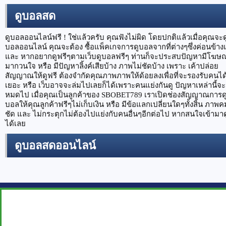
ดูบอลสด
ดูบอลออนไลน์ฟรี ! ใช่แล้วครับ คุณฟังไม่ผิด โดยปกติแล้วเมื่อคุณจะด
บอลออนไลน์ คุณจะต้อง ซื้อแพ็คเกจการดูบอลจากที่ต่างๆซึ่งค่อนข้า
และ หากอยากดูฟรีๆตามเว็บดูบอลฟรีๆ ท่านก็จะประสบปัญหามีโฆษ
มากวนใจ หรือ มีปัญหาลิ้งค์เสียบ้าง ภาพไม่ชัดบ้าง เพราะ เค้าปล่อย
สัญญาณให้ดูฟรี ต้องจำกัดคุณภาพภาพให้ด้อยลงเพื่อที่จะรองรับคนได
เยอะ หรือ เว็บอาจจะล่มไปเลยก็ได้เพราะคนแย่งกันดู ปัญหาเหล่านี้จะ
หมดไป เมื่อคุณเป็นลูกค้าของ SBOBET789 เราเปิดช่องสัญญาณการด
บอลให้คุณลูกค้าฟรีๆไม่เก็บเงิน หรือ มีข้อแลกเปลี่ยนใดๆทั้งสิ้น ภาพค
ชัด และ ไม่กระตุกไม่ต้องไปแย่งกับคนอื่นๆอีกต่อไป หากสนใจเข้ามาด
ได้เลย
ดูบอลสดออนไลน์