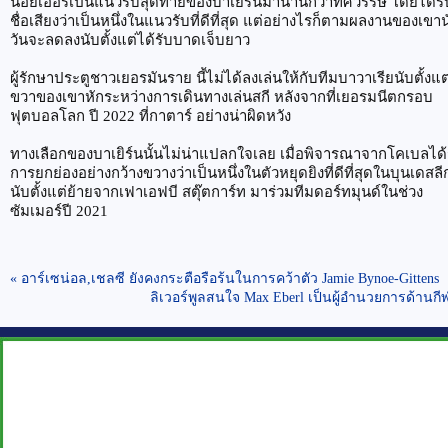
นอยเออร์เป็นแนวรับสุดท้ายของบาเยิร์นมานานกว่าทศวรรษ โดยได้รั
ชื่อเสียงว่าเป็นหนึ่งในแนวรับที่ดีที่สุด แต่อย่างไรก็ตามผลงานของเขา
วันจะลดลงนับตั้งแต่ได้รับบาดเจ็บยาว
ผู้รักษาประตูชาวเยอรมันราย นี้ไม่ได้ลงเล่นให้กับทีมบาวาเรียนับตั้งแ
ขวาของเขาหักระหว่างการเดินทางเล่นสกี หลังจากที่เยอรมนีตกรอบ
ฟุตบอลโลก ปี 2022 ที่กาตาร์ อย่างน่าผิดหวัง
ทางเลือกของบาเยิร์นนั้นไม่น่าแปลกใจเลย เมื่อพิจารณาจากโคเบลได้
การยกย่องอย่างกว้างขวางว่าเป็นหนึ่งในตัวหยุดยิงที่ดีที่สุดในบุนเดสลี
นับตั้งแต่ย้ายจากเฟาเอฟบี สตุ๊ตการ์ท มาร่วมทีมดอร์ทมุนด์ในช่วง
ซัมเมอร์ปี 2021
« อาร์เซน่อล,เชลซี ยังคงกระตือรือร้นในการคว้าตัว Jamie Bynoe-Gittens
ลิเวอร์พูลสนใจ Max Eberl เป็นผู้อำนวยการด้านกี