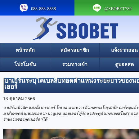
088-888-8888
@SBOBET789
หน้าหลัก
สมัครสมาชิก
แจ้งฝากถอน
โปรโมชั่น
รวมทางเข้า
ดูบอลสด
บาเยิร์นระบุโคเบลสืบทอดตำแหน่งระยะยาวของน
เออร์
13 ตุลาคม 2566
บาเยิร์น มิวนิค แต่งตั้ง เกรเกอร์ โคเบล นายทวารตัวเก่งของโบรุสเซีย ดอร์ทมุนด์ เ
มาสืบทอดตำแหน่งต่อจาก มานูเอล นอยเออร์ ผู้รักษาประตูตัวเก่งของสโมสร ตาม
รายงานของฟุตเมอร์คาโต้