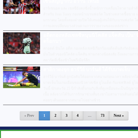
เซ็นสัญญากับ อิวาน โทนี่ย์
อาร์เซนอล และ เชลซียังคงชั่งน้ำหนักการเคลื่อนไหวตามลำด
สำหรับ Ivan Toney กองหน้าเบรนฟอร์ด ในช่วงตลาดซื้อขาย เ
มกราคม โดยทั้งสองฝ่ายเปิดให้เสนอผู้เล่นให้กับเบรนฟอร์ด โ
การแลกเปลี่ยนบางส่วนตามการรายงานของแหล่งข่าว
อดีตกองหลังเชลซีหนุนนิโคลัส แจ็คสัน เป็น"น
ดร็อกบา"
สกอตต์ มินโต อดีต กองหลังเชลซีเรียกร้องอดีตต้นสังกัดยังคงเช
มั่นในตัวของนิโคลัส แจ็คสัน ท่ามกลางข้อสงสัย ถึงผลงานกา
สตาร์ตที่เชื่องช้าในพรีเมียร์ลีก
สาลิกาดงจุก ฮาร์วีย์ บาร์นส์ ได้รับบาดเจ็บ
ฮาร์วีย์ บาร์นส์ ถูกบังคับให้ออกจากสนามก่อนเวลา หลังจากได
บาดเจ็บในเกมเยือนของนิวคาสเซิ่ล ยูไนเต็ด กับเชฟฟิลด์ ยูไน
วันนี้ นักเตะวัย 25 ปีกำลังดิ้นรนกับสิ่งที่ดูเหมือนจะเป็นปัญหา
เนื้อ หลังจากได้รับการรักษาช่วงสั้นๆ เขาไม่สามารถเดินต่อไ
ค่อยๆ เดินออกจากสนามไปอย่างช้าๆ
« Prev
1
2
3
4
…
73
Next »