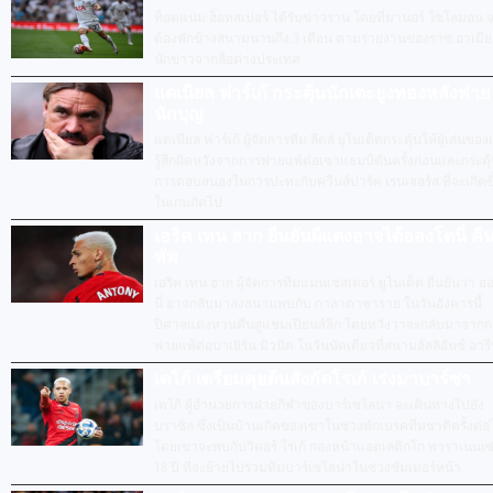
ท็อตแน่ม ฮ็อทสเปอร์ ได้รับข่าวราน โดยที่มานอร์ โซโลมอน 
ต้องพักข้างสนามนานถึง 3 เดือน ตามรายงานของราซ อาเมียร
นักข่าวจากสื่อต่างประเทศ
แดเนียล ฟาร์เก้ กระตุ้นนักเตะยูงทองหลังพ่าย
นักบุญ
แดเนียล ฟาร์เก้ ผู้จัดการทีม ลีดส์ ยูไนเต็ดกระตุ้นให้ผู้เล่นขอ
รู้สึกผิดหวังจากการพ่ายแพ้ต่อเซาแธมป์ตันครั้งก่อนและกระตุ
การตอบสนองในการปะทะกับควีนส์ปาร์ค เรนเจอร์ส ที่จะเกิดขึ
ในเกมถัดไป
เอริค เทน ฮาก ยืนยันผีแดงอาจได้อองโตนี่ คื
ทัพ
เอริค เทน ฮาก ผู้จัดการทีมแมนเชสเตอร์ ยูไนเต็ด ยืนยันว่า อ
นี่ อาจกลับมาลงสนามพบกับ กาลาตาซาราย ในวันอังคารนี้
ปีศาจแดงหวนคืนสู่แชมเปียนส์ลีก โดยหวังว่าจะกลับมาจาก
พ่ายแพ้ต่อบาเยิร์น มิวนิค ในวันนัดเดียวที่สนามอัลลิอันซ์ อารี
เดโก้ เตรียมคุยต้นสังกัดโรเก้ เร่งมาบาร์ซ่า
เดโก้ ผู้อำนวยการฝ่ายกีฬาของบาร์เซโลน่า จะเดินทางไปยัง
บราซิล ซึ่งเป็นบ้านเกิดของเขาในช่วงพักเบรคทีมชาติครั้งต่
โดยเขาจะพบกับวิตอร์ โรเก้ กองหน้าแอตเลติกโก พาราเนนเซ่
18 ปี ที่จะย้ายไปร่วมทีมบาร์เซโลน่าในช่วงซัมเมอร์หน้า