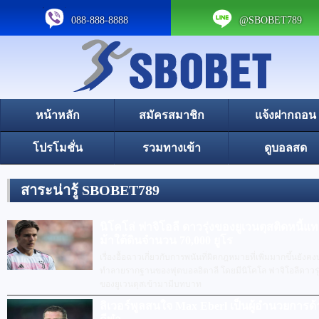
088-888-8888
@SBOBET789
หน้าหลัก
สมัครสมาชิก
แจ้งฝากถอน
โปรโมชั่น
รวมทางเข้า
ดูบอลสด
สาระน่ารู้ SBOBET789
นิโคโล่ ฟาจิโอลี ดาวรุ่งของยูเวนตุสติดหนี้แท
ม้าใต้ดินจำนวน 70,000 ยูโร
เรื่องอื้อฉาวเกี่ยวกับการพนันที่ผิดกฎหมายที่เพิ่มมากขึ้นยังคง
ทำลายรากฐานของฟุตบอลอิตาลี โดยมีนิโคโล ฟาจิโอลีดาวรุ
ของยูเวนตุสเข้ามามีบทบาท
ลิเวอร์พูลสนใจ Max Eberl เป็นผู้อำนวยการด